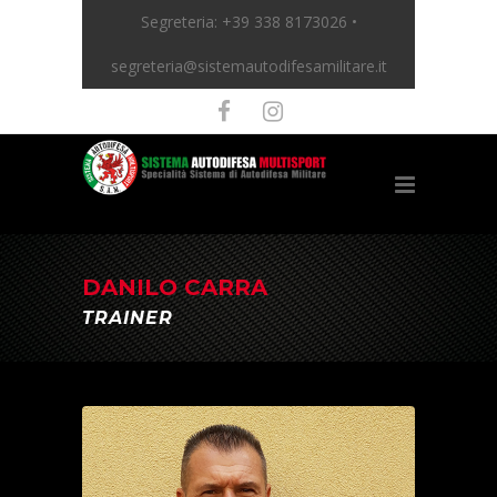
Segreteria:
+39 338 8173026 •
segreteria@sistemautodifesamilitare.it
DANILO CARRA
TRAINER