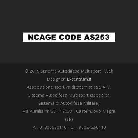
© 2019 Sistema Autodifesa Multisport · Web
Designer:
Excentrum.it
Associazione sportiva dilettantistica S.A.M.
Sistema Autodifesa Multisport (specialità
Sistema di Autodifesa Militare)
Via Aurelia nr. 55 - 19033 - Castelnuovo Magra
(SP)
P.I. 01306630110 - C.F. 90024260110