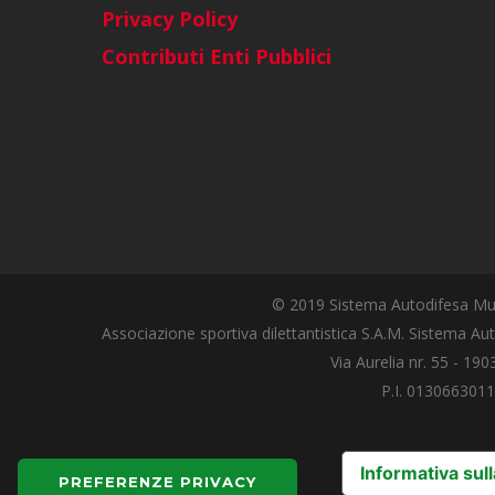
Privacy Policy
Contributi Enti Pubblici
© 2019 Sistema Autodifesa Mul
Associazione sportiva dilettantistica S.A.M. Sistema Aut
Via Aurelia nr. 55 - 19
P.I. 0130663011
Informativa sull