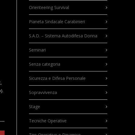
Orienteering Survival
Pianeta Sindacale Carabinieri
S.A.D. – Sistema Autodifesa Donna
Seminari
Senza categoria
Sicurezza e Difesa Personale
,
).
Sopravvivenza
Stage
Tecniche Operative
Tiro Operativo e Dinamico