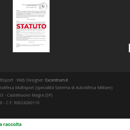
tisport · Web Designer:
Excentrum.it
odifesa Multisport (specialità Sistema di Autodifesa Militare)
033 - Castelnuovo Magra (SP)
0 - C.F. 90024260110
LE TUE PREFERENZE RELATIVE ALLA 
a raccolta