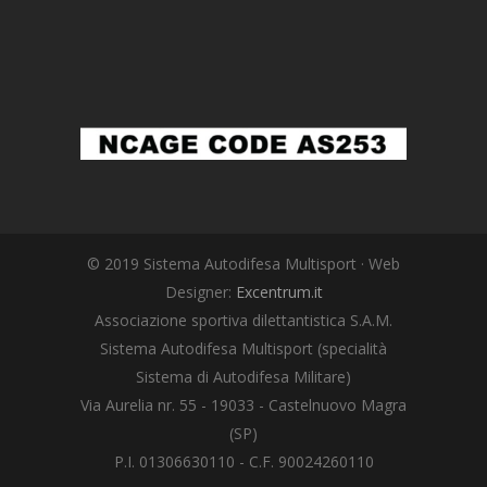
© 2019 Sistema Autodifesa Multisport · Web
Designer:
Excentrum.it
Associazione sportiva dilettantistica S.A.M.
Sistema Autodifesa Multisport (specialità
Sistema di Autodifesa Militare)
Via Aurelia nr. 55 - 19033 - Castelnuovo Magra
(SP)
P.I. 01306630110 - C.F. 90024260110