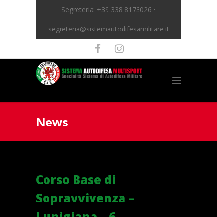
Segreteria:
+39 338 8173026 •
segreteria@sistemautodifesamilitare.it
News
Corso Base di
Sopravvivenza –
Lunigiana – 6