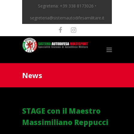
Segreteria:
+39 338 8173026 •
segreteria@sistemautodifesamilitare.it
News
STAGE con il Maestro
Massimiliano Reppucci