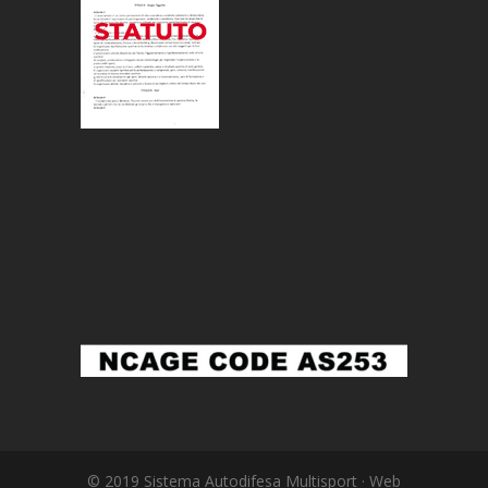
© 2019 Sistema Autodifesa Multisport · Web