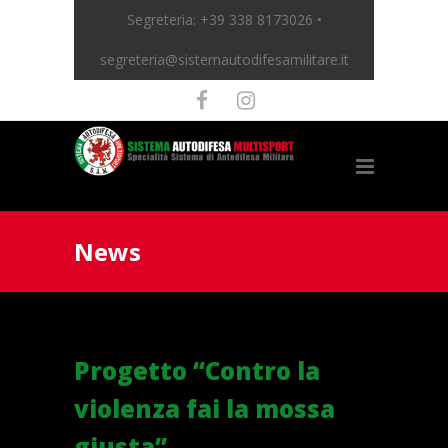
Segreteria:
+39 338 8173026 •
segreteria@sistemautodifesamilitare.it
News
Progetto “Contro la
violenza fai la mossa
giusta”