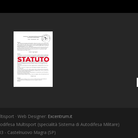
tisport · Web Designer:
Excentrum.it
odifesa Multisport (specialità Sistema di Autodifesa Militare)
033 - Castelnuovo Magra (SP)