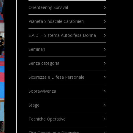
Orienteering Survival
Pianeta Sindacale Carabinieri
S.A.D. – Sistema Autodifesa Donna
Seminari
Senza categoria
Sicurezza e Difesa Personale
Sopravvivenza
Stage
Tecniche Operative
Tiro Operativo e Dinamico